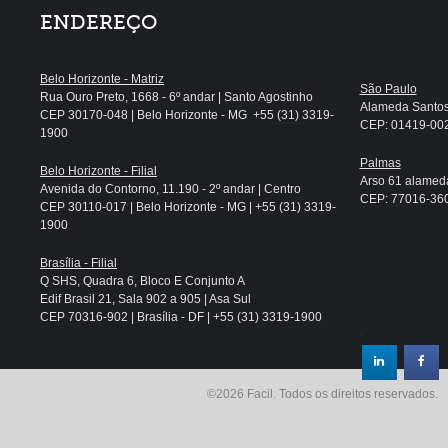
ENDEREÇO
Belo Horizonte - Matriz
São Paulo
Rua Ouro Preto, 1668 - 6º andar | Santo Agostinho
Alameda Santos, 
CEP 30170-048 | Belo Horizonte - MG +55 (31) 3319-
CEP: 01419-002 
1900
Palmas
Belo Horizonte - Filial
Arso 61 alameda
Avenida do Contorno, 11.190 - 2º andar | Centro
CEP: 77016-360 
CEP 30110-017 | Belo Horizonte - MG | +55 (31) 3319-
1900
Brasília - Filial
Q SHS, Quadra 6, Bloco E Conjunto A
Edif Brasil 21, Sala 902 a 905 | Asa Sul
CEP 70316-902 | Brasília - DF | +55 (31) 3319-1900
.
©2026 Facil. Todos os direitos reservados.