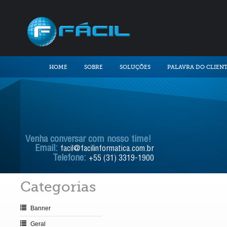
HOME
SOBRE
SOLUÇÕES
PALAVRA DO CLIEN
Venha conversar com nosso time!
Email:
facil@facilinformatica.com.br
Telefone:
+55 (31) 3319-1900
Categorias
Banner
Geral