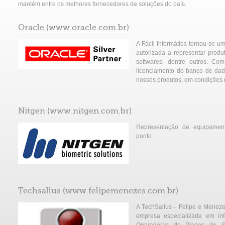
mantém entre os melhores fornecedores de soluções do país.
Oracle (
www.oracle.com.br
)
A Fácil Informática tornou-se um
autorizada a representar produt
softwares, dentre outros. Co
licenciamento do banco de dado
nossos produtos, em condições m
Nitgen (
www.nitgen.com.br
)
Representação de equipament
ponto.
Techsallus (
www.felipemenezes.com.br
)
A TechSallus – Felipe e Meneze
empresa especializada em info