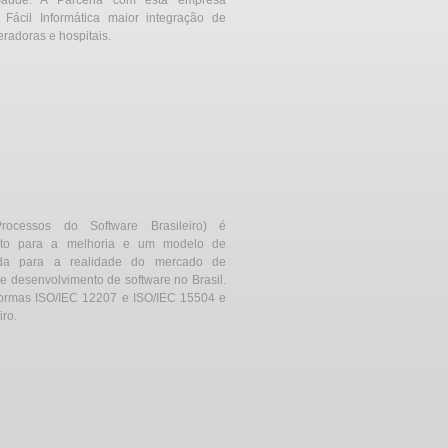
aúde. A Parceria com esta empresa
 Fácil Informática maior integração de
radoras e hospitais.
cessos do Software Brasileiro) é
nto para a melhoria e um modelo de
ada para a realidade do mercado de
 desenvolvimento de software no Brasil.
ormas ISO/IEC 12207 e ISO/IEC 15504 e
iro.