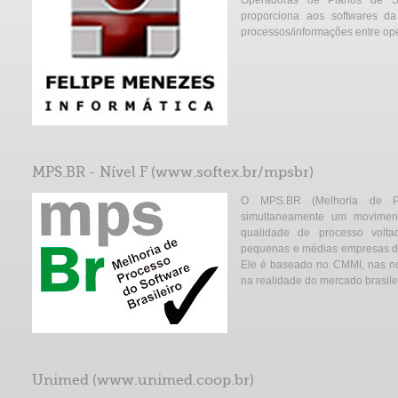
Operadoras de Planos de S
proporciona aos softwares da
processos/informações entre ope
MPS.BR - Nível F (
www.softex.br/mpsbr
)
O MPS.BR (Melhoria de Pro
simultaneamente um movime
qualidade de processo volt
pequenas e médias empresas de
Ele é baseado no CMMI, nas n
na realidade do mercado brasile
Unimed (
www.unimed.coop.br
)