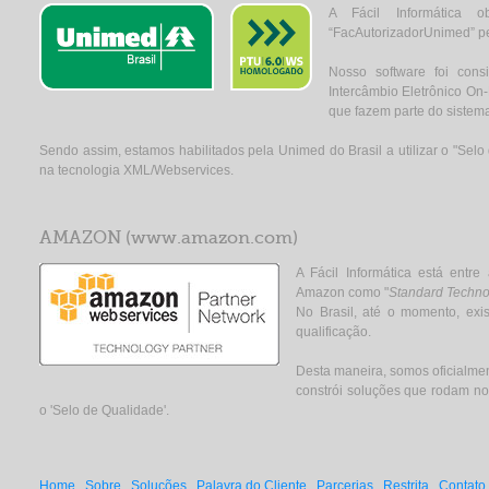
A Fácil Informática 
“FacAutorizadorUnimed” 
Nosso software foi cons
Intercâmbio Eletrônico On
que fazem parte do sistem
Sendo assim, estamos habilitados pela Unimed do Brasil a utilizar o "Se
na tecnologia XML/Webservices.
AMAZON (www.amazon.com)
A Fácil Informática está entre
Amazon como "
Standard Techno
No Brasil, até o momento, exi
qualificação.
Desta maneira, somos oficialm
constrói soluções que rodam no
o 'Selo de Qualidade'.
Home
Sobre
Soluções
Palavra do Cliente
Parcerias
Restrita
Contato