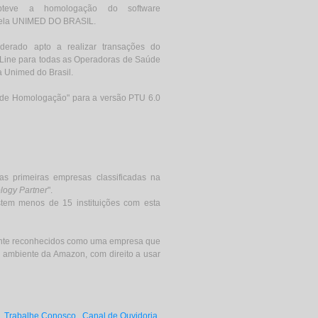
obteve a homologação do software
pela UNIMED DO BRASIL.
iderado apto a realizar transações do
-Line para todas as Operadoras de Saúde
a Unimed do Brasil.
lo de Homologação" para a versão PTU 6.0
 as primeiras empresas classificadas na
logy Partner
".
stem menos de 15 instituições com esta
ente reconhecidos como uma empresa que
 ambiente da Amazon, com direito a usar
Trabalhe Conosco
Canal de Ouvidoria