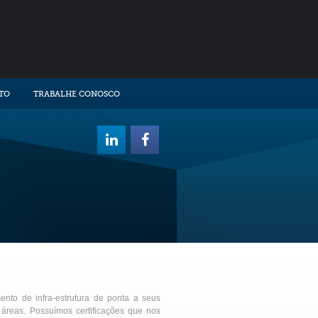
TO
TRABALHE CONOSCO
nto de infra-estrutura de ponta a seus
 áreas. Possuímos certificações que nos