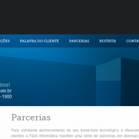
UÇÕES
PALAVRA DO CLIENTE
PARCERIAS
RESTRITA
CONTA
time!
com.br
9-1900
Parcerias
Para constante aprimoramento de seu know-how tecnológico e oferecime
clientes a Fácil Informática mantém uma série de parcerias em diversas