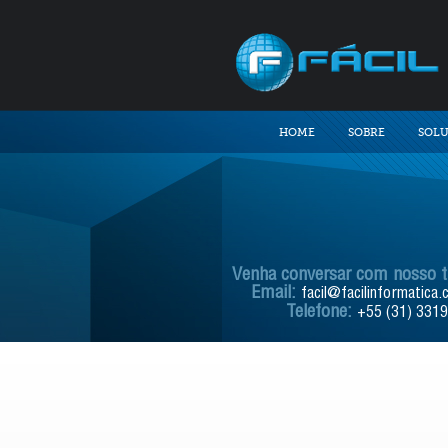
HOME
SOBRE
SOL
Venha conversar com nosso 
Email:
facil@facilinformatica.
Telefone:
+55 (31) 331