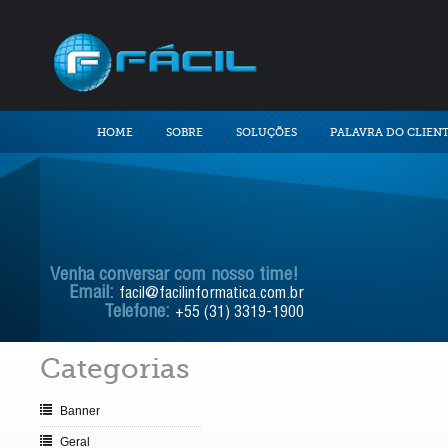
HOME
SOBRE
SOLUÇÕES
PALAVRA DO CLIEN
Venha conversar com nosso time!
Email:
facil@facilinformatica.com.br
Telefone:
+55 (31) 3319-1900
Categorias
Banner
Geral