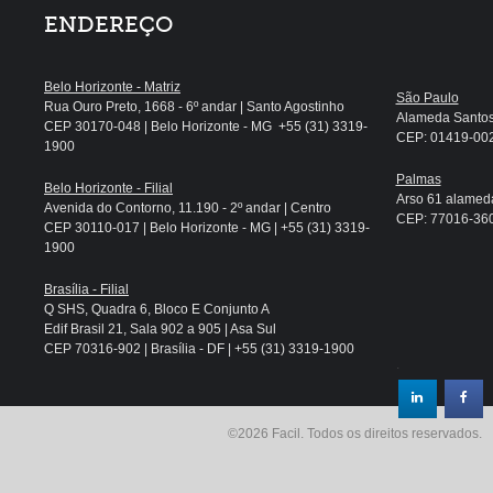
ENDEREÇO
Belo Horizonte - Matriz
São Paulo
Rua Ouro Preto, 1668 - 6º andar | Santo Agostinho
Alameda Santos, 
CEP 30170-048 | Belo Horizonte - MG +55 (31) 3319-
CEP: 01419-002 
1900
Palmas
Belo Horizonte - Filial
Arso 61 alameda
Avenida do Contorno, 11.190 - 2º andar | Centro
CEP: 77016-360 
CEP 30110-017 | Belo Horizonte - MG | +55 (31) 3319-
1900
Brasília - Filial
Q SHS, Quadra 6, Bloco E Conjunto A
Edif Brasil 21, Sala 902 a 905 | Asa Sul
CEP 70316-902 | Brasília - DF | +55 (31) 3319-1900
.
©2026 Facil. Todos os direitos reservados.