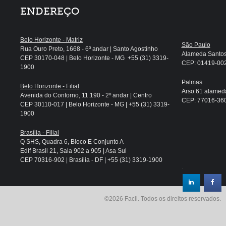
ENDEREÇO
Belo Horizonte - Matriz
São Paulo
Rua Ouro Preto, 1668 - 6º andar | Santo Agostinho
Alameda Santos, 
CEP 30170-048 | Belo Horizonte - MG +55 (31) 3319-
CEP: 01419-002 
1900
Palmas
Belo Horizonte - Filial
Arso 61 alameda
Avenida do Contorno, 11.190 - 2º andar | Centro
CEP: 77016-360 
CEP 30110-017 | Belo Horizonte - MG | +55 (31) 3319-
1900
Brasília - Filial
Q SHS, Quadra 6, Bloco E Conjunto A
Edif Brasil 21, Sala 902 a 905 | Asa Sul
CEP 70316-902 | Brasília - DF | +55 (31) 3319-1900
.
©2026 Facil. Todos os direitos reservados.