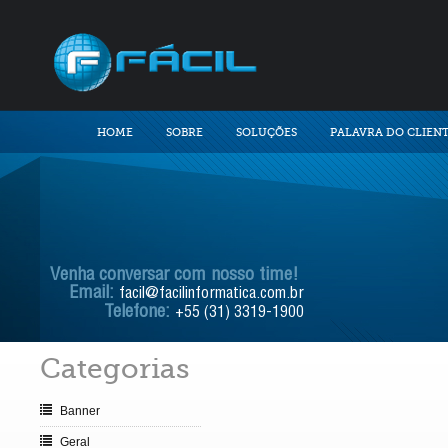
HOME
SOBRE
SOLUÇÕES
PALAVRA DO CLIEN
Venha conversar com nosso time!
Email:
facil@facilinformatica.com.br
Telefone:
+55 (31) 3319-1900
Categorias
Banner
Geral