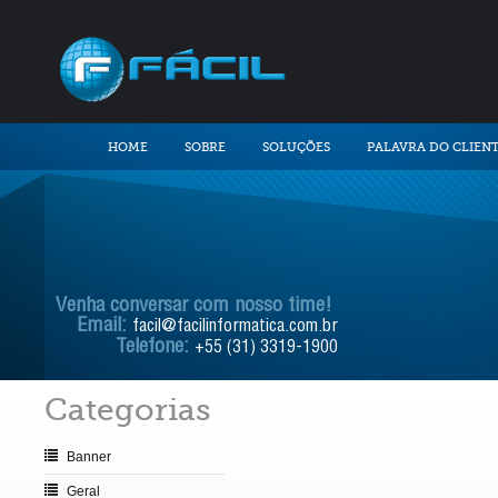
HOME
SOBRE
SOLUÇÕES
PALAVRA DO CLIEN
Venha conversar com nosso time!
Email:
facil@facilinformatica.com.br
Telefone:
+55 (31) 3319-1900
Categorias
Banner
Geral