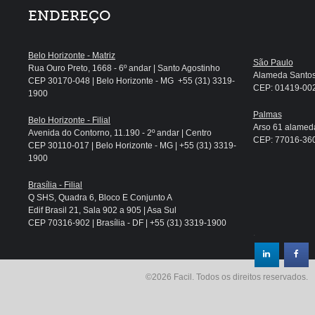
ENDEREÇO
Belo Horizonte - Matriz
São Paulo
Rua Ouro Preto, 1668 - 6º andar | Santo Agostinho
Alameda Santos, 
CEP 30170-048 | Belo Horizonte - MG +55 (31) 3319-
CEP: 01419-002 
1900
Palmas
Belo Horizonte - Filial
Arso 61 alameda
Avenida do Contorno, 11.190 - 2º andar | Centro
CEP: 77016-360 
CEP 30110-017 | Belo Horizonte - MG | +55 (31) 3319-
1900
Brasília - Filial
Q SHS, Quadra 6, Bloco E Conjunto A
Edif Brasil 21, Sala 902 a 905 | Asa Sul
CEP 70316-902 | Brasília - DF | +55 (31) 3319-1900
.
©2026 Facil. Todos os direitos reservados.