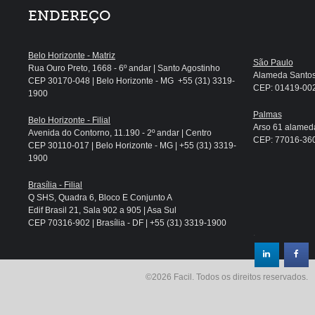
ENDEREÇO
Belo Horizonte - Matriz
São Paulo
Rua Ouro Preto, 1668 - 6º andar | Santo Agostinho
Alameda Santos, 
CEP 30170-048 | Belo Horizonte - MG +55 (31) 3319-
CEP: 01419-002 
1900
Palmas
Belo Horizonte - Filial
Arso 61 alameda
Avenida do Contorno, 11.190 - 2º andar | Centro
CEP: 77016-360 
CEP 30110-017 | Belo Horizonte - MG | +55 (31) 3319-
1900
Brasília - Filial
Q SHS, Quadra 6, Bloco E Conjunto A
Edif Brasil 21, Sala 902 a 905 | Asa Sul
CEP 70316-902 | Brasília - DF | +55 (31) 3319-1900
.
©2026 Facil. Todos os direitos reservados.