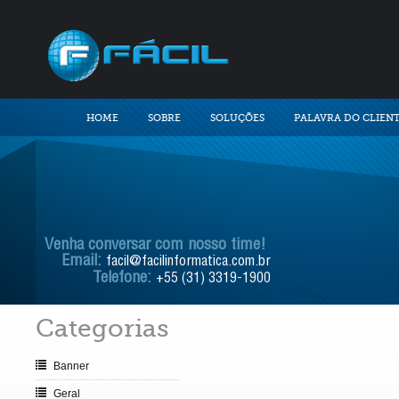
HOME
SOBRE
SOLUÇÕES
PALAVRA DO CLIEN
Venha conversar com nosso time!
Email:
facil@facilinformatica.com.br
Telefone:
+55 (31) 3319-1900
Categorias
Banner
Geral