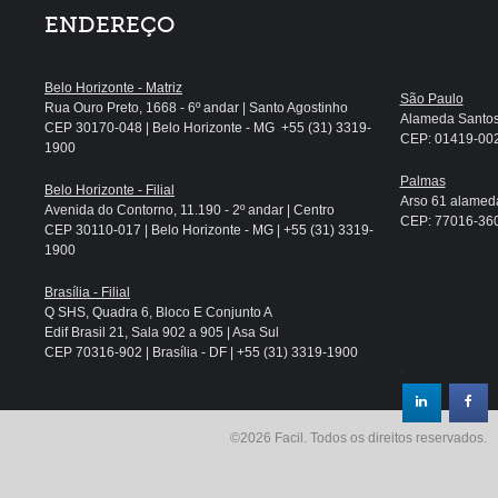
ENDEREÇO
Belo Horizonte - Matriz
São Paulo
Rua Ouro Preto, 1668 - 6º andar | Santo Agostinho
Alameda Santos, 
CEP 30170-048 | Belo Horizonte - MG +55 (31) 3319-
CEP: 01419-002 
1900
Palmas
Belo Horizonte - Filial
Arso 61 alameda
Avenida do Contorno, 11.190 - 2º andar | Centro
CEP: 77016-360 
CEP 30110-017 | Belo Horizonte - MG | +55 (31) 3319-
1900
Brasília - Filial
Q SHS, Quadra 6, Bloco E Conjunto A
Edif Brasil 21, Sala 902 a 905 | Asa Sul
CEP 70316-902 | Brasília - DF | +55 (31) 3319-1900
.
©2026 Facil. Todos os direitos reservados.