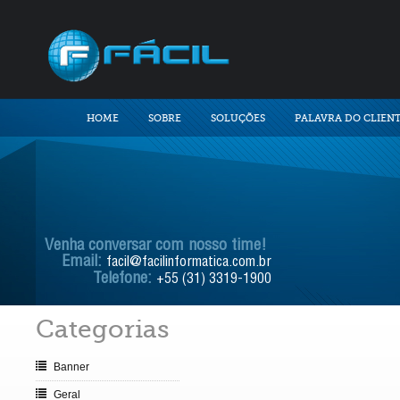
HOME
SOBRE
SOLUÇÕES
PALAVRA DO CLIEN
Venha conversar com nosso time!
Email:
facil@facilinformatica.com.br
Telefone:
+55 (31) 3319-1900
Categorias
Banner
Geral