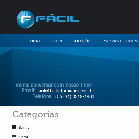
HOME
SOBRE
SOLUÇÕES
PALAVRA DO CLIEN
Venha conversar com nosso time!
Email:
facil@facilinformatica.com.br
Telefone:
+55 (31) 3319-1900
Categorias
Banner
Geral