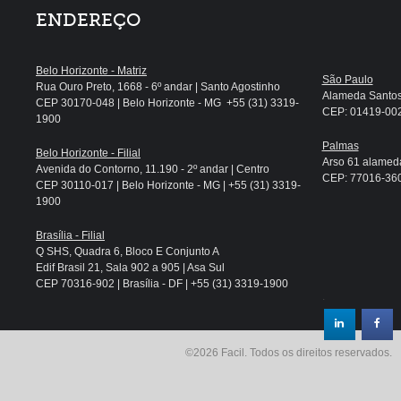
ENDEREÇO
Belo Horizonte - Matriz
São Paulo
Rua Ouro Preto, 1668 - 6º andar | Santo Agostinho
Alameda Santos, 
CEP 30170-048 | Belo Horizonte - MG +55 (31) 3319-
CEP: 01419-002 
1900
Palmas
Belo Horizonte - Filial
Arso 61 alameda
Avenida do Contorno, 11.190 - 2º andar | Centro
CEP: 77016-360 
CEP 30110-017 | Belo Horizonte - MG | +55 (31) 3319-
1900
Brasília - Filial
Q SHS, Quadra 6, Bloco E Conjunto A
Edif Brasil 21, Sala 902 a 905 | Asa Sul
CEP 70316-902 | Brasília - DF | +55 (31) 3319-1900
.
©2026 Facil. Todos os direitos reservados.