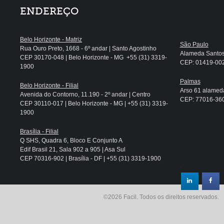
ENDEREÇO
Belo Horizonte - Matriz
São Paulo
Rua Ouro Preto, 1668 - 6º andar | Santo Agostinho
Alameda Santos, 
CEP 30170-048 | Belo Horizonte - MG +55 (31) 3319-
CEP: 01419-002 
1900
Palmas
Belo Horizonte - Filial
Arso 61 alameda
Avenida do Contorno, 11.190 - 2º andar | Centro
CEP: 77016-360 
CEP 30110-017 | Belo Horizonte - MG | +55 (31) 3319-
1900
Brasília - Filial
Q SHS, Quadra 6, Bloco E Conjunto A
Edif Brasil 21, Sala 902 a 905 | Asa Sul
CEP 70316-902 | Brasília - DF | +55 (31) 3319-1900
.
©2026 Facil. Todos os direitos reservados.