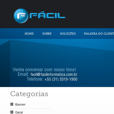
HOME
SOBRE
SOLUÇÕES
PALAVRA DO CLIEN
Venha conversar com nosso time!
Email:
facil@facilinformatica.com.br
Telefone:
+55 (31) 3319-1900
Categorias
Banner
Geral