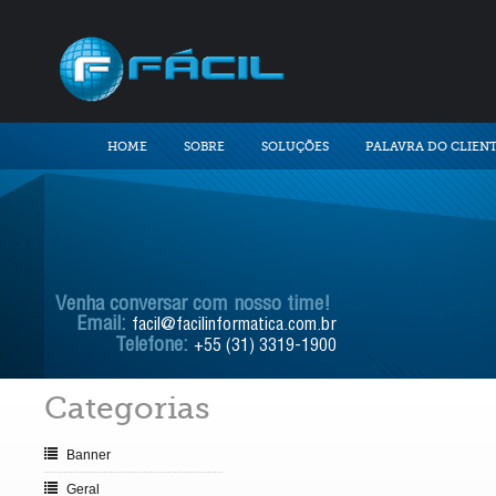
HOME
SOBRE
SOLUÇÕES
PALAVRA DO CLIEN
Venha conversar com nosso time!
Email:
facil@facilinformatica.com.br
Telefone:
+55 (31) 3319-1900
Categorias
Banner
Geral