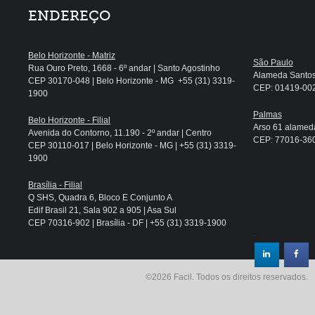
ENDEREÇO
Belo Horizonte - Matriz
São Paulo
Rua Ouro Preto, 1668 - 6º andar | Santo Agostinho
Alameda Santos, 
CEP 30170-048 | Belo Horizonte - MG +55 (31) 3319-
CEP: 01419-002 
1900
Palmas
Belo Horizonte - Filial
Arso 61 alameda
Avenida do Contorno, 11.190 - 2º andar | Centro
CEP: 77016-360 
CEP 30110-017 | Belo Horizonte - MG | +55 (31) 3319-
1900
Brasília - Filial
Q SHS, Quadra 6, Bloco E Conjunto A
Edif Brasil 21, Sala 902 a 905 | Asa Sul
CEP 70316-902 | Brasília - DF | +55 (31) 3319-1900
.
©2026 Facil. Todos os direitos reservados.