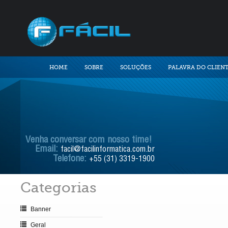
HOME
SOBRE
SOLUÇÕES
PALAVRA DO CLIEN
Venha conversar com nosso time!
Email:
facil@facilinformatica.com.br
Telefone:
+55 (31) 3319-1900
Categorias
Banner
Geral