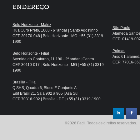
ENDEREÇO
Belo Horizonte - Matriz
São Paulo
Rua Ouro Preto, 1668 - 6º andar | Santo Agostinho
Alameda Santos, 
CEP 30170-048 | Belo Horizonte - MG +55 (31) 3319-
CEP: 01419-002 
1900
Palmas
Belo Horizonte - Filial
Arso 61 alameda
Avenida do Contorno, 11.190 - 2º andar | Centro
CEP: 77016-360 
CEP 30110-017 | Belo Horizonte - MG | +55 (31) 3319-
1900
Brasília - Filial
Q SHS, Quadra 6, Bloco E Conjunto A
Edif Brasil 21, Sala 902 a 905 | Asa Sul
CEP 70316-902 | Brasília - DF | +55 (31) 3319-1900
.
©2026 Facil. Todos os direitos reservados.