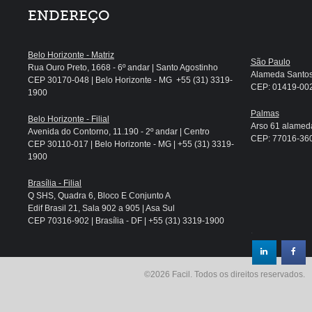
ENDEREÇO
Belo Horizonte - Matriz
São Paulo
Rua Ouro Preto, 1668 - 6º andar | Santo Agostinho
Alameda Santos, 
CEP 30170-048 | Belo Horizonte - MG +55 (31) 3319-
CEP: 01419-002 
1900
Palmas
Belo Horizonte - Filial
Arso 61 alameda
Avenida do Contorno, 11.190 - 2º andar | Centro
CEP: 77016-360 
CEP 30110-017 | Belo Horizonte - MG | +55 (31) 3319-
1900
Brasília - Filial
Q SHS, Quadra 6, Bloco E Conjunto A
Edif Brasil 21, Sala 902 a 905 | Asa Sul
CEP 70316-902 | Brasília - DF | +55 (31) 3319-1900
.
©2026 Facil. Todos os direitos reservados.