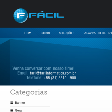
HOME
SOBRE
SOLUÇÕES
PALAVRA DO CLIEN
Venha conversar com nosso time!
Email:
facil@facilinformatica.com.br
Telefone:
+55 (31) 3319-1900
Categorias
Banner
Geral