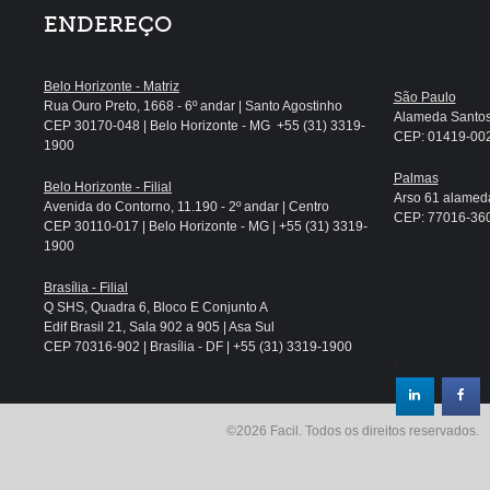
ENDEREÇO
Belo Horizonte - Matriz
São Paulo
Rua Ouro Preto, 1668 - 6º andar | Santo Agostinho
Alameda Santos, 
CEP 30170-048 | Belo Horizonte - MG +55 (31) 3319-
CEP: 01419-002 
1900
Palmas
Belo Horizonte - Filial
Arso 61 alameda
Avenida do Contorno, 11.190 - 2º andar | Centro
CEP: 77016-360 
CEP 30110-017 | Belo Horizonte - MG | +55 (31) 3319-
1900
Brasília - Filial
Q SHS, Quadra 6, Bloco E Conjunto A
Edif Brasil 21, Sala 902 a 905 | Asa Sul
CEP 70316-902 | Brasília - DF | +55 (31) 3319-1900
.
©2026 Facil. Todos os direitos reservados.