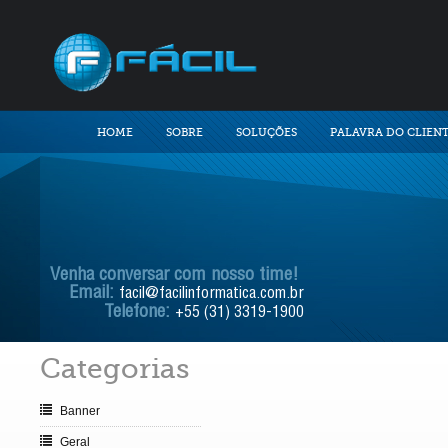
HOME
SOBRE
SOLUÇÕES
PALAVRA DO CLIEN
Venha conversar com nosso time!
Email:
facil@facilinformatica.com.br
Telefone:
+55 (31) 3319-1900
Categorias
Banner
Geral