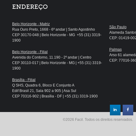
ENDEREÇO
Belo Horizonte - Matriz
São Paulo
Rua Ouro Preto, 1668 - 6º andar | Santo Agostinho
Alameda Santos, 
CEP 30170-048 | Belo Horizonte - MG +55 (31) 3319-
CEP: 01419-002 
1900
Palmas
Belo Horizonte - Filial
Arso 61 alameda
Avenida do Contorno, 11.190 - 2º andar | Centro
CEP: 77016-360 
CEP 30110-017 | Belo Horizonte - MG | +55 (31) 3319-
1900
Brasília - Filial
Q SHS, Quadra 6, Bloco E Conjunto A
Edif Brasil 21, Sala 902 a 905 | Asa Sul
CEP 70316-902 | Brasília - DF | +55 (31) 3319-1900
.
©2026 Facil. Todos os direitos reservados.