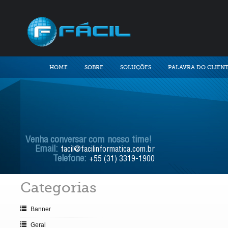
HOME
SOBRE
SOLUÇÕES
PALAVRA DO CLIEN
Venha conversar com nosso time!
Email:
facil@facilinformatica.com.br
Telefone:
+55 (31) 3319-1900
Categorias
Banner
Geral