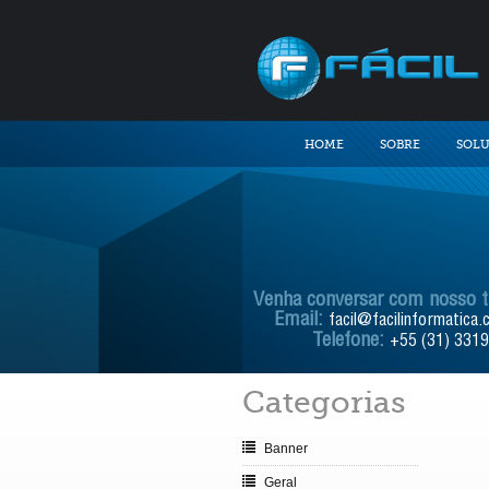
HOME
SOBRE
SOL
Venha conversar com nosso 
Email:
facil@facilinformatica.
Telefone:
+55 (31) 331
Categorias
Banner
Geral