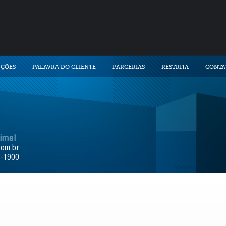
UÇÕES
PALAVRA DO CLIENTE
PARCERIAS
RESTRITA
CONTA
time!
com.br
9-1900