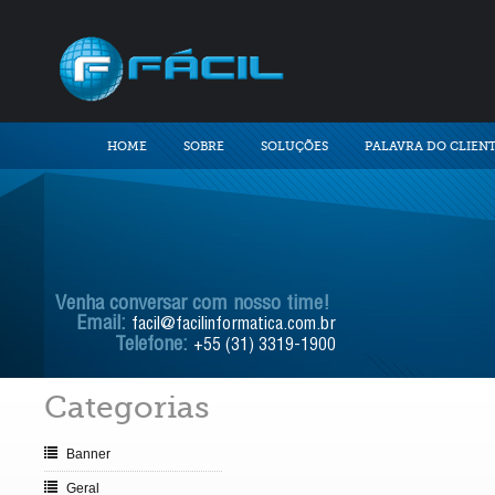
HOME
SOBRE
SOLUÇÕES
PALAVRA DO CLIEN
Venha conversar com nosso time!
Email:
facil@facilinformatica.com.br
Telefone:
+55 (31) 3319-1900
Categorias
Banner
Geral