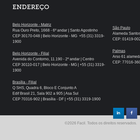
ENDEREÇO
Belo Horizonte - Matriz
São Paulo
Rua Ouro Preto, 1668 - 6º andar | Santo Agostinho
Alameda Santos, 
CEP 30170-048 | Belo Horizonte - MG +55 (31) 3319-
CEP: 01419-002 
1900
Palmas
Belo Horizonte - Filial
Arso 61 alameda
Avenida do Contorno, 11.190 - 2º andar | Centro
CEP: 77016-360 
CEP 30110-017 | Belo Horizonte - MG | +55 (31) 3319-
1900
Brasília - Filial
Q SHS, Quadra 6, Bloco E Conjunto A
Edif Brasil 21, Sala 902 a 905 | Asa Sul
CEP 70316-902 | Brasília - DF | +55 (31) 3319-1900
.
©2026 Facil. Todos os direitos reservados.