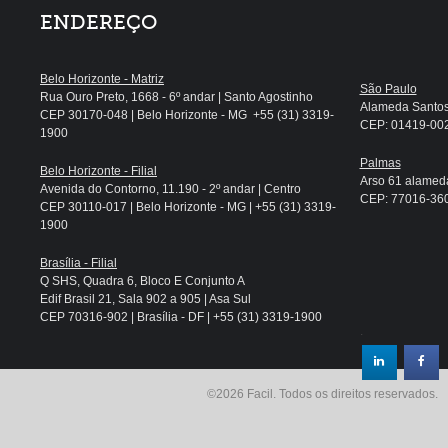
ENDEREÇO
Belo Horizonte - Matriz
São Paulo
Rua Ouro Preto, 1668 - 6º andar | Santo Agostinho
Alameda Santos, 
CEP 30170-048 | Belo Horizonte - MG +55 (31) 3319-
CEP: 01419-002 
1900
Palmas
Belo Horizonte - Filial
Arso 61 alameda
Avenida do Contorno, 11.190 - 2º andar | Centro
CEP: 77016-360 
CEP 30110-017 | Belo Horizonte - MG | +55 (31) 3319-
1900
Brasília - Filial
Q SHS, Quadra 6, Bloco E Conjunto A
Edif Brasil 21, Sala 902 a 905 | Asa Sul
CEP 70316-902 | Brasília - DF | +55 (31) 3319-1900
.
©2026 Facil. Todos os direitos reservados.