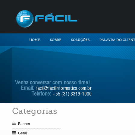
HOME
SOBRE
SOLUÇÕES
PALAVRA DO CLIEN
Venha conversar com nosso time!
Email:
facil@facilinformatica.com.br
Telefone:
+55 (31) 3319-1900
Categorias
Banner
Geral