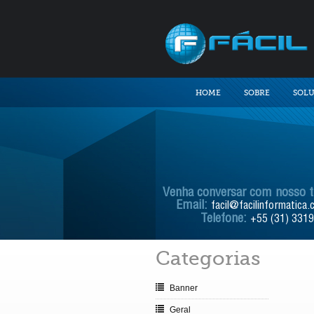
HOME
SOBRE
SOL
Venha conversar com nosso 
Email:
facil@facilinformatica.
Telefone:
+55 (31) 331
Categorias
Banner
Geral