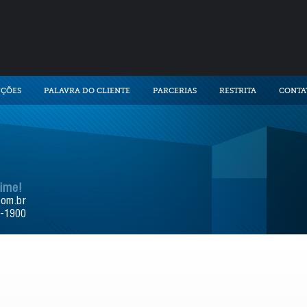
UÇÕES
PALAVRA DO CLIENTE
PARCERIAS
RESTRITA
CONTA
time!
com.br
9-1900