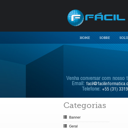
HOME
SOBRE
SOL
Venha conversar com nosso 
Email:
facil@facilinformatica.
Telefone:
+55 (31) 331
Categorias
Banner
Geral