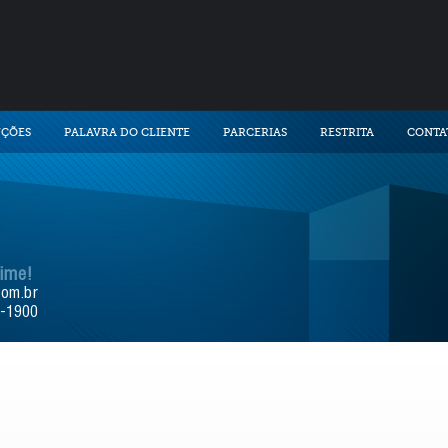
UÇÕES
PALAVRA DO CLIENTE
PARCERIAS
RESTRITA
CONTA
time!
com.br
9-1900