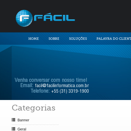
HOME
SOBRE
SOLUÇÕES
PALAVRA DO CLIEN
Venha conversar com nosso time!
Email:
facil@facilinformatica.com.br
Telefone:
+55 (31) 3319-1900
Categorias
Banner
Geral