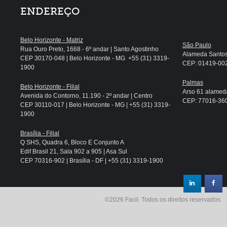
ENDEREÇO
Belo Horizonte - Matriz
São Paulo
Rua Ouro Preto, 1668 - 6º andar | Santo Agostinho
Alameda Santos, 
CEP 30170-048 | Belo Horizonte - MG +55 (31) 3319-
CEP: 01419-002 
1900
Palmas
Belo Horizonte - Filial
Arso 61 alameda
Avenida do Contorno, 11.190 - 2º andar | Centro
CEP: 77016-360 
CEP 30110-017 | Belo Horizonte - MG | +55 (31) 3319-
1900
Brasília - Filial
Q SHS, Quadra 6, Bloco E Conjunto A
Edif Brasil 21, Sala 902 a 905 | Asa Sul
CEP 70316-902 | Brasília - DF | +55 (31) 3319-1900
.
©2026 Facil. Todos os direitos reservados.