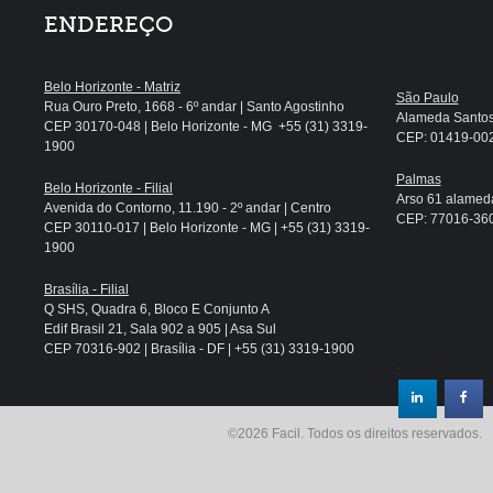
ENDEREÇO
Belo Horizonte - Matriz
São Paulo
Rua Ouro Preto, 1668 - 6º andar | Santo Agostinho
Alameda Santos, 
CEP 30170-048 | Belo Horizonte - MG +55 (31) 3319-
CEP: 01419-002 
1900
Palmas
Belo Horizonte - Filial
Arso 61 alameda
Avenida do Contorno, 11.190 - 2º andar | Centro
CEP: 77016-360 
CEP 30110-017 | Belo Horizonte - MG | +55 (31) 3319-
1900
Brasília - Filial
Q SHS, Quadra 6, Bloco E Conjunto A
Edif Brasil 21, Sala 902 a 905 | Asa Sul
CEP 70316-902 | Brasília - DF | +55 (31) 3319-1900
.
©2026 Facil. Todos os direitos reservados.