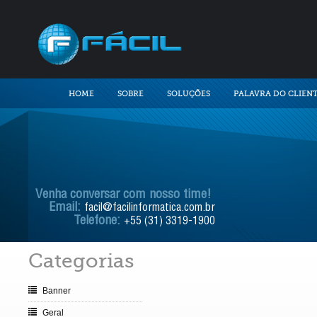
HOME
SOBRE
SOLUÇÕES
PALAVRA DO CLIEN
Venha conversar com nosso time!
Email:
facil@facilinformatica.com.br
Telefone:
+55 (31) 3319-1900
Categorias
Banner
Geral