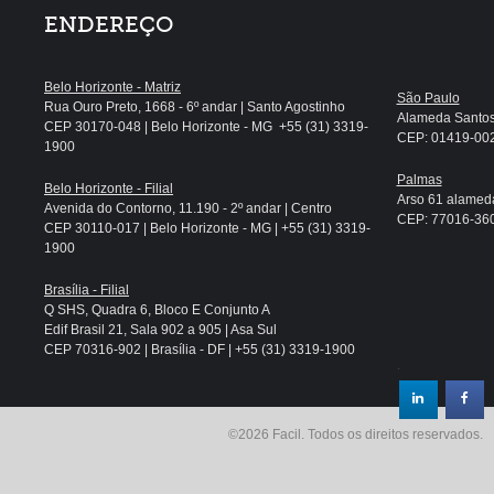
ENDEREÇO
Belo Horizonte - Matriz
São Paulo
Rua Ouro Preto, 1668 - 6º andar | Santo Agostinho
Alameda Santos, 
CEP 30170-048 | Belo Horizonte - MG +55 (31) 3319-
CEP: 01419-002 
1900
Palmas
Belo Horizonte - Filial
Arso 61 alameda
Avenida do Contorno, 11.190 - 2º andar | Centro
CEP: 77016-360 
CEP 30110-017 | Belo Horizonte - MG | +55 (31) 3319-
1900
Brasília - Filial
Q SHS, Quadra 6, Bloco E Conjunto A
Edif Brasil 21, Sala 902 a 905 | Asa Sul
CEP 70316-902 | Brasília - DF | +55 (31) 3319-1900
.
©2026 Facil. Todos os direitos reservados.