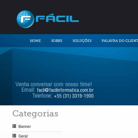
HOME
SOBRE
SOLUÇÕES
PALAVRA DO CLIEN
Venha conversar com nosso time!
Email:
facil@facilinformatica.com.br
Telefone:
+55 (31) 3319-1900
Categorias
Banner
Geral