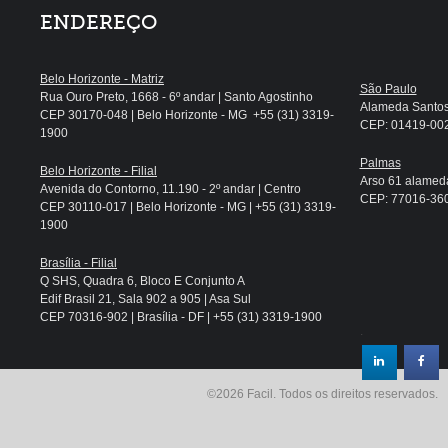
ENDEREÇO
Belo Horizonte - Matriz
São Paulo
Rua Ouro Preto, 1668 - 6º andar | Santo Agostinho
Alameda Santos, 
CEP 30170-048 | Belo Horizonte - MG +55 (31) 3319-
CEP: 01419-002 
1900
Palmas
Belo Horizonte - Filial
Arso 61 alameda
Avenida do Contorno, 11.190 - 2º andar | Centro
CEP: 77016-360 
CEP 30110-017 | Belo Horizonte - MG | +55 (31) 3319-
1900
Brasília - Filial
Q SHS, Quadra 6, Bloco E Conjunto A
Edif Brasil 21, Sala 902 a 905 | Asa Sul
CEP 70316-902 | Brasília - DF | +55 (31) 3319-1900
.
©2026 Facil. Todos os direitos reservados.