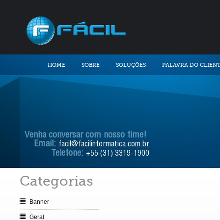
HOME
SOBRE
SOLUÇÕES
PALAVRA DO CLIEN
Venha conversar com nosso time!
Email:
facil@facilinformatica.com.br
Telefone:
+55 (31) 3319-1900
Categorias
Banner
Geral