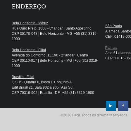
ENDEREÇO
Belo Horizonte - Matriz
São Paulo
Rua Ouro Preto, 1668 - 6º andar | Santo Agostinho
Alameda Santos, 
CEP 30170-048 | Belo Horizonte - MG +55 (31) 3319-
CEP: 01419-002 
1900
Palmas
Belo Horizonte - Filial
Arso 61 alameda
Avenida do Contorno, 11.190 - 2º andar | Centro
CEP: 77016-360 
CEP 30110-017 | Belo Horizonte - MG | +55 (31) 3319-
1900
Brasília - Filial
Q SHS, Quadra 6, Bloco E Conjunto A
Edif Brasil 21, Sala 902 a 905 | Asa Sul
CEP 70316-902 | Brasília - DF | +55 (31) 3319-1900
.
©2026 Facil. Todos os direitos reservados.