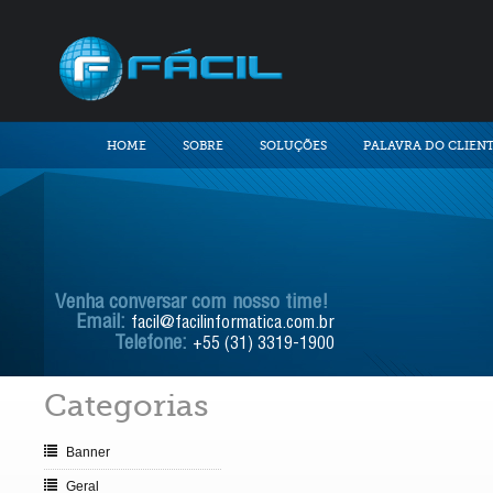
HOME
SOBRE
SOLUÇÕES
PALAVRA DO CLIEN
Venha conversar com nosso time!
Email:
facil@facilinformatica.com.br
Telefone:
+55 (31) 3319-1900
Categorias
Banner
Geral