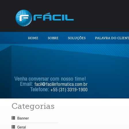
HOME
SOBRE
SOLUÇÕES
PALAVRA DO CLIEN
Venha conversar com nosso time!
Email:
facil@facilinformatica.com.br
Telefone:
+55 (31) 3319-1900
Categorias
Banner
Geral