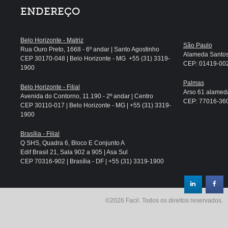
ENDEREÇO
Belo Horizonte - Matriz
São Paulo
Rua Ouro Preto, 1668 - 6º andar | Santo Agostinho
Alameda Santos, 
CEP 30170-048 | Belo Horizonte - MG +55 (31) 3319-
CEP: 01419-002 
1900
Palmas
Belo Horizonte - Filial
Arso 61 alameda
Avenida do Contorno, 11.190 - 2º andar | Centro
CEP: 77016-360 
CEP 30110-017 | Belo Horizonte - MG | +55 (31) 3319-
1900
Brasília - Filial
Q SHS, Quadra 6, Bloco E Conjunto A
Edif Brasil 21, Sala 902 a 905 | Asa Sul
CEP 70316-902 | Brasília - DF | +55 (31) 3319-1900
.
©2026 Facil. Todos os direitos reservados.