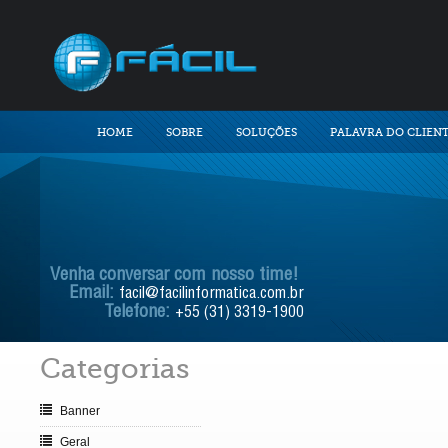
HOME
SOBRE
SOLUÇÕES
PALAVRA DO CLIEN
Venha conversar com nosso time!
Email:
facil@facilinformatica.com.br
Telefone:
+55 (31) 3319-1900
Categorias
Banner
Geral