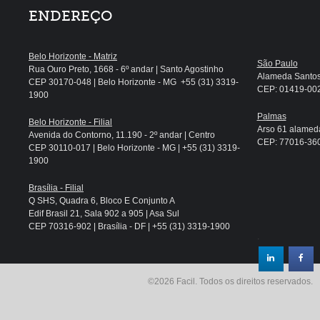
ENDEREÇO
Belo Horizonte - Matriz
São Paulo
Rua Ouro Preto, 1668 - 6º andar | Santo Agostinho
Alameda Santos, 
CEP 30170-048 | Belo Horizonte - MG +55 (31) 3319-
CEP: 01419-002 
1900
Palmas
Belo Horizonte - Filial
Arso 61 alameda
Avenida do Contorno, 11.190 - 2º andar | Centro
CEP: 77016-360 
CEP 30110-017 | Belo Horizonte - MG | +55 (31) 3319-
1900
Brasília - Filial
Q SHS, Quadra 6, Bloco E Conjunto A
Edif Brasil 21, Sala 902 a 905 | Asa Sul
CEP 70316-902 | Brasília - DF | +55 (31) 3319-1900
.
©2026 Facil. Todos os direitos reservados.