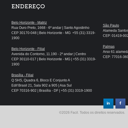
ENDEREÇO
Belo Horizonte - Matriz
São Paulo
Rua Ouro Preto, 1668 - 6º andar | Santo Agostinho
Alameda Santos, 
CEP 30170-048 | Belo Horizonte - MG +55 (31) 3319-
CEP: 01419-002 
1900
Palmas
Belo Horizonte - Filial
Arso 61 alameda
Avenida do Contorno, 11.190 - 2º andar | Centro
CEP: 77016-360 
CEP 30110-017 | Belo Horizonte - MG | +55 (31) 3319-
1900
Brasília - Filial
Q SHS, Quadra 6, Bloco E Conjunto A
Edif Brasil 21, Sala 902 a 905 | Asa Sul
CEP 70316-902 | Brasília - DF | +55 (31) 3319-1900
.
©2026 Facil. Todos os direitos reservados.