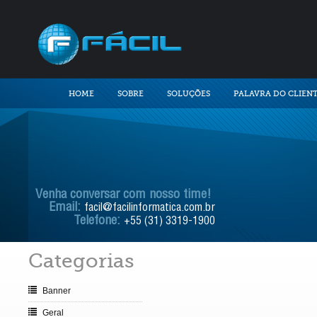
HOME
SOBRE
SOLUÇÕES
PALAVRA DO CLIEN
Venha conversar com nosso time!
Email:
facil@facilinformatica.com.br
Telefone:
+55 (31) 3319-1900
Categorias
Banner
Geral