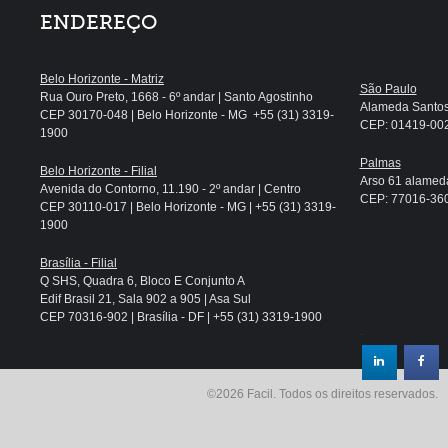
ENDEREÇO
Belo Horizonte - Matriz
São Paulo
Rua Ouro Preto, 1668 - 6º andar | Santo Agostinho
Alameda Santos, 
CEP 30170-048 | Belo Horizonte - MG +55 (31) 3319-
CEP: 01419-002 
1900
Palmas
Belo Horizonte - Filial
Arso 61 alameda
Avenida do Contorno, 11.190 - 2º andar | Centro
CEP: 77016-360 
CEP 30110-017 | Belo Horizonte - MG | +55 (31) 3319-
1900
Brasília - Filial
Q SHS, Quadra 6, Bloco E Conjunto A
Edif Brasil 21, Sala 902 a 905 | Asa Sul
CEP 70316-902 | Brasília - DF | +55 (31) 3319-1900
.
©2026 Facil. Todos os direitos reservados.