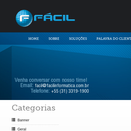
HOME
SOBRE
SOLUÇÕES
PALAVRA DO CLIEN
Venha conversar com nosso time!
Email:
facil@facilinformatica.com.br
Telefone:
+55 (31) 3319-1900
Categorias
Banner
Geral