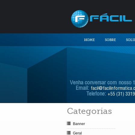
HOME
SOBRE
SOL
Venha conversar com nosso 
Email:
facil@facilinformatica.
Telefone:
+55 (31) 331
Categorias
Banner
Geral