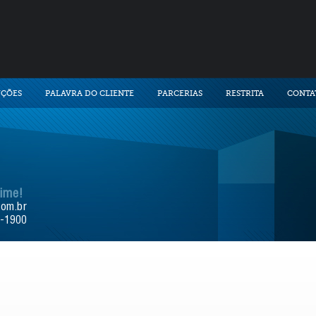
UÇÕES
PALAVRA DO CLIENTE
PARCERIAS
RESTRITA
CONTA
time!
com.br
9-1900