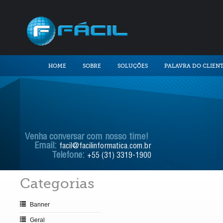
HOME
SOBRE
SOLUÇÕES
PALAVRA DO CLIEN
Venha conversar com nosso time!
Email:
facil@facilinformatica.com.br
Telefone:
+55 (31) 3319-1900
Categorias
Banner
Geral