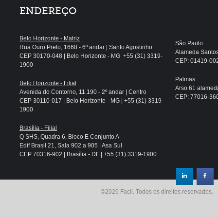
ENDEREÇO
Belo Horizonte - Matriz
São Paulo
Rua Ouro Preto, 1668 - 6º andar | Santo Agostinho
Alameda Santos, 
CEP 30170-048 | Belo Horizonte - MG +55 (31) 3319-
CEP: 01419-002 
1900
Palmas
Belo Horizonte - Filial
Arso 61 alameda
Avenida do Contorno, 11.190 - 2º andar | Centro
CEP: 77016-360 
CEP 30110-017 | Belo Horizonte - MG | +55 (31) 3319-
1900
Brasília - Filial
Q SHS, Quadra 6, Bloco E Conjunto A
Edif Brasil 21, Sala 902 a 905 | Asa Sul
CEP 70316-902 | Brasília - DF | +55 (31) 3319-1900
.
©2026 Facil. Todos os direitos reservados.