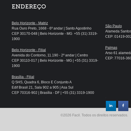
ENDEREÇO
Belo Horizonte - Matriz
São Paulo
Rua Ouro Preto, 1668 - 6º andar | Santo Agostinho
Alameda Santos, 
CEP 30170-048 | Belo Horizonte - MG +55 (31) 3319-
CEP: 01419-002 
1900
Palmas
Belo Horizonte - Filial
Arso 61 alameda
Avenida do Contorno, 11.190 - 2º andar | Centro
CEP: 77016-360 
CEP 30110-017 | Belo Horizonte - MG | +55 (31) 3319-
1900
Brasília - Filial
Q SHS, Quadra 6, Bloco E Conjunto A
Edif Brasil 21, Sala 902 a 905 | Asa Sul
CEP 70316-902 | Brasília - DF | +55 (31) 3319-1900
.
©2026 Facil. Todos os direitos reservados.