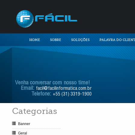
HOME
SOBRE
SOLUÇÕES
PALAVRA DO CLIEN
Venha conversar com nosso time!
Email:
facil@facilinformatica.com.br
Telefone:
+55 (31) 3319-1900
Categorias
Banner
Geral