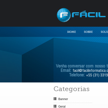
HOME
SOBRE
SOL
Venha conversar com nosso 
Email:
facil@facilinformatica.
Telefone:
+55 (31) 331
Categorias
Banner
Geral