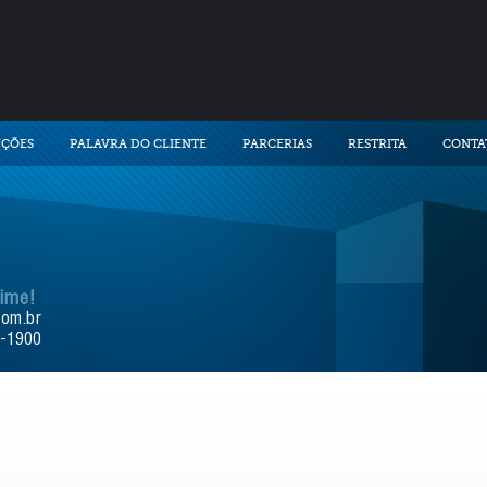
UÇÕES
PALAVRA DO CLIENTE
PARCERIAS
RESTRITA
CONTA
time!
com.br
9-1900