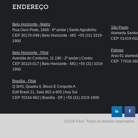
ENDEREÇO
Belo Horizonte - Matriz
São Paulo
Rua Ouro Preto, 1668 - 6º andar | Santo Agostinho
Alameda Santos, 
CEP 30170-048 | Belo Horizonte - MG +55 (31) 3319-
CEP: 01419-002 
1900
Palmas
Belo Horizonte - Filial
Arso 61 alameda
Avenida do Contorno, 11.190 - 2º andar | Centro
CEP: 77016-360 
CEP 30110-017 | Belo Horizonte - MG | +55 (31) 3319-
1900
Brasília - Filial
Q SHS, Quadra 6, Bloco E Conjunto A
Edif Brasil 21, Sala 902 a 905 | Asa Sul
CEP 70316-902 | Brasília - DF | +55 (31) 3319-1900
.
©2026 Facil. Todos os direitos reservados.