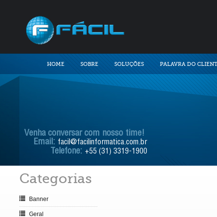
HOME
SOBRE
SOLUÇÕES
PALAVRA DO CLIEN
Venha conversar com nosso time!
Email:
facil@facilinformatica.com.br
Telefone:
+55 (31) 3319-1900
Categorias
Banner
Geral