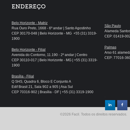
ENDEREÇO
Belo Horizonte - Matriz
São Paulo
Rua Ouro Preto, 1668 - 6º andar | Santo Agostinho
Alameda Santos, 
CEP 30170-048 | Belo Horizonte - MG +55 (31) 3319-
CEP: 01419-002 
1900
Palmas
Belo Horizonte - Filial
Arso 61 alameda
Avenida do Contorno, 11.190 - 2º andar | Centro
CEP: 77016-360 
CEP 30110-017 | Belo Horizonte - MG | +55 (31) 3319-
1900
Brasília - Filial
Q SHS, Quadra 6, Bloco E Conjunto A
Edif Brasil 21, Sala 902 a 905 | Asa Sul
CEP 70316-902 | Brasília - DF | +55 (31) 3319-1900
.
©2026 Facil. Todos os direitos reservados.