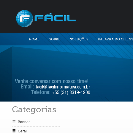
HOME
SOBRE
SOLUÇÕES
PALAVRA DO CLIEN
Venha conversar com nosso time!
Email:
facil@facilinformatica.com.br
Telefone:
+55 (31) 3319-1900
Categorias
Banner
Geral