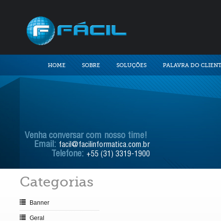
HOME
SOBRE
SOLUÇÕES
PALAVRA DO CLIEN
Venha conversar com nosso time!
Email:
facil@facilinformatica.com.br
Telefone:
+55 (31) 3319-1900
Categorias
Banner
Geral