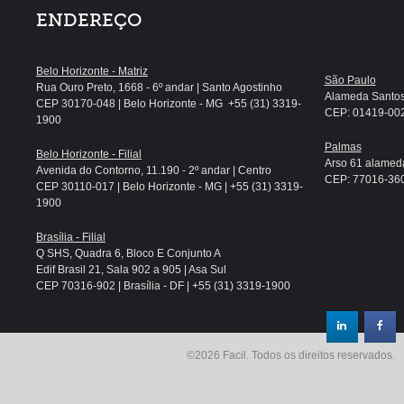
ENDEREÇO
Belo Horizonte - Matriz
São Paulo
Rua Ouro Preto, 1668 - 6º andar | Santo Agostinho
Alameda Santos, 
CEP 30170-048 | Belo Horizonte - MG +55 (31) 3319-
CEP: 01419-002 
1900
Palmas
Belo Horizonte - Filial
Arso 61 alameda
Avenida do Contorno, 11.190 - 2º andar | Centro
CEP: 77016-360 
CEP 30110-017 | Belo Horizonte - MG | +55 (31) 3319-
1900
Brasília - Filial
Q SHS, Quadra 6, Bloco E Conjunto A
Edif Brasil 21, Sala 902 a 905 | Asa Sul
CEP 70316-902 | Brasília - DF | +55 (31) 3319-1900
.
©2026 Facil. Todos os direitos reservados.