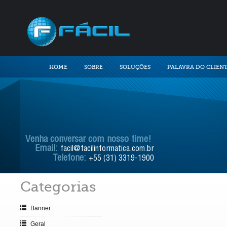
HOME
SOBRE
SOLUÇÕES
PALAVRA DO CLIEN
Venha conversar com nosso time!
Email:
facil@facilinformatica.com.br
Telefone:
+55 (31) 3319-1900
Categorias
Banner
Geral