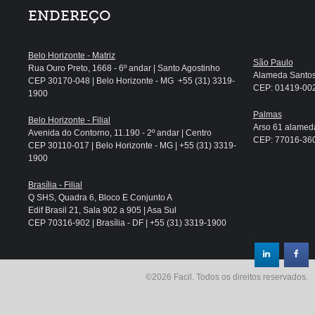
ENDEREÇO
Belo Horizonte - Matriz
São Paulo
Rua Ouro Preto, 1668 - 6º andar | Santo Agostinho
Alameda Santos, 
CEP 30170-048 | Belo Horizonte - MG +55 (31) 3319-
CEP: 01419-002 
1900
Palmas
Belo Horizonte - Filial
Arso 61 alameda
Avenida do Contorno, 11.190 - 2º andar | Centro
CEP: 77016-360 
CEP 30110-017 | Belo Horizonte - MG | +55 (31) 3319-
1900
Brasília - Filial
Q SHS, Quadra 6, Bloco E Conjunto A
Edif Brasil 21, Sala 902 a 905 | Asa Sul
CEP 70316-902 | Brasília - DF | +55 (31) 3319-1900
.
©2026 Facil. Todos os direitos reservados.