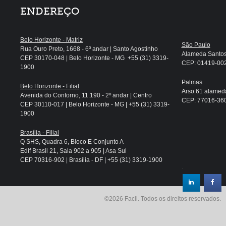
ENDEREÇO
Belo Horizonte - Matriz
São Paulo
Rua Ouro Preto, 1668 - 6º andar | Santo Agostinho
Alameda Santos, 
CEP 30170-048 | Belo Horizonte - MG +55 (31) 3319-
CEP: 01419-002 
1900
Palmas
Belo Horizonte - Filial
Arso 61 alameda
Avenida do Contorno, 11.190 - 2º andar | Centro
CEP: 77016-360 
CEP 30110-017 | Belo Horizonte - MG | +55 (31) 3319-
1900
Brasília - Filial
Q SHS, Quadra 6, Bloco E Conjunto A
Edif Brasil 21, Sala 902 a 905 | Asa Sul
CEP 70316-902 | Brasília - DF | +55 (31) 3319-1900
.
©2026 Facil. Todos os direitos reservados.