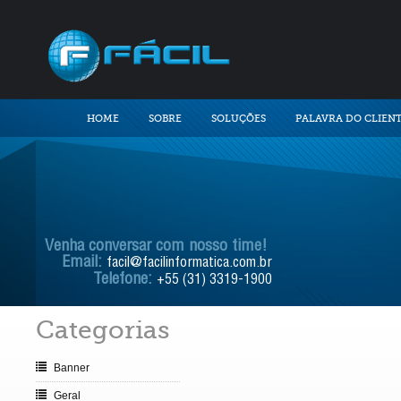
HOME
SOBRE
SOLUÇÕES
PALAVRA DO CLIEN
Venha conversar com nosso time!
Email:
facil@facilinformatica.com.br
Telefone:
+55 (31) 3319-1900
Categorias
Banner
Geral