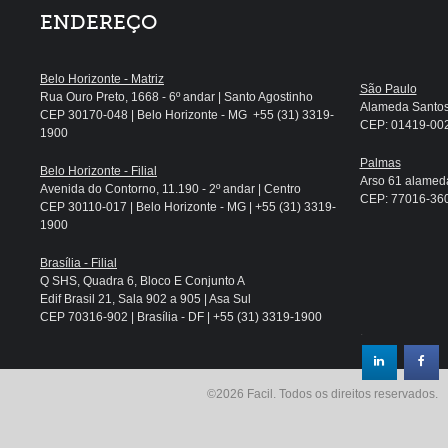
ENDEREÇO
Belo Horizonte - Matriz
São Paulo
Rua Ouro Preto, 1668 - 6º andar | Santo Agostinho
Alameda Santos, 
CEP 30170-048 | Belo Horizonte - MG +55 (31) 3319-
CEP: 01419-002 
1900
Palmas
Belo Horizonte - Filial
Arso 61 alameda
Avenida do Contorno, 11.190 - 2º andar | Centro
CEP: 77016-360 
CEP 30110-017 | Belo Horizonte - MG | +55 (31) 3319-
1900
Brasília - Filial
Q SHS, Quadra 6, Bloco E Conjunto A
Edif Brasil 21, Sala 902 a 905 | Asa Sul
CEP 70316-902 | Brasília - DF | +55 (31) 3319-1900
.
©2026 Facil. Todos os direitos reservados.