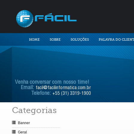
HOME
SOBRE
SOLUÇÕES
PALAVRA DO CLIEN
Venha conversar com nosso time!
Email:
facil@facilinformatica.com.br
Telefone:
+55 (31) 3319-1900
Categorias
Banner
Geral