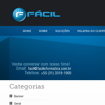
HOME
SOBRE
SOLUÇÕES
PALAVRA DO CLIEN
Venha conversar com nosso time!
Email:
facil@facilinformatica.com.br
Telefone:
+55 (31) 3319-1900
Categorias
Banner
Geral