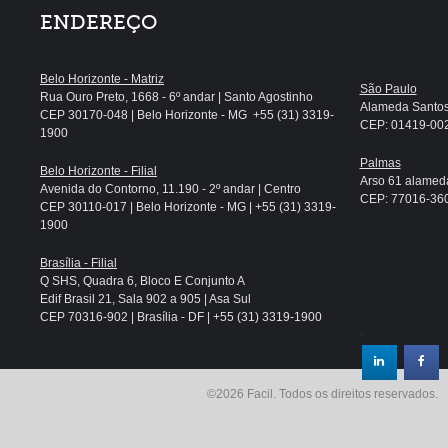
ENDEREÇO
Belo Horizonte - Matriz
São Paulo
Rua Ouro Preto, 1668 - 6º andar | Santo Agostinho
Alameda Santos, 
CEP 30170-048 | Belo Horizonte - MG +55 (31) 3319-
CEP: 01419-002 
1900
Palmas
Belo Horizonte - Filial
Arso 61 alameda
Avenida do Contorno, 11.190 - 2º andar | Centro
CEP: 77016-360 
CEP 30110-017 | Belo Horizonte - MG | +55 (31) 3319-
1900
Brasília - Filial
Q SHS, Quadra 6, Bloco E Conjunto A
Edif Brasil 21, Sala 902 a 905 | Asa Sul
CEP 70316-902 | Brasília - DF | +55 (31) 3319-1900
.
©2026 Facil. Todos os direitos reservados.