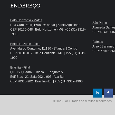
ENDEREÇO
Belo Horizonte - Matriz
São Paulo
Rua Ouro Preto, 1668 - 6º andar | Santo Agostinho
Alameda Santos, 
CEP 30170-048 | Belo Horizonte - MG +55 (31) 3319-
CEP: 01419-002 
1900
Palmas
Belo Horizonte - Filial
Arso 61 alameda
Avenida do Contorno, 11.190 - 2º andar | Centro
CEP: 77016-360 
CEP 30110-017 | Belo Horizonte - MG | +55 (31) 3319-
1900
Brasília - Filial
Q SHS, Quadra 6, Bloco E Conjunto A
Edif Brasil 21, Sala 902 a 905 | Asa Sul
CEP 70316-902 | Brasília - DF | +55 (31) 3319-1900
.
©2026 Facil. Todos os direitos reservados.