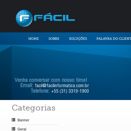
HOME
SOBRE
SOLUÇÕES
PALAVRA DO CLIEN
Venha conversar com nosso time!
Email:
facil@facilinformatica.com.br
Telefone:
+55 (31) 3319-1900
Categorias
Banner
Geral