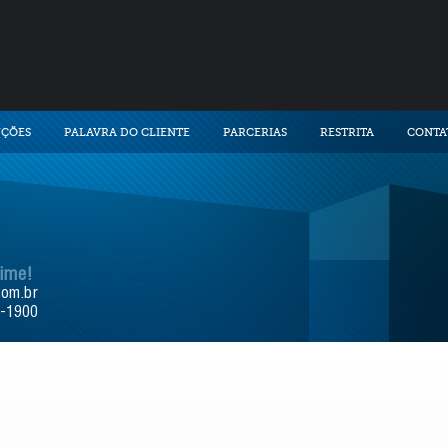
UÇÕES
PALAVRA DO CLIENTE
PARCERIAS
RESTRITA
CONTA
time!
com.br
9-1900