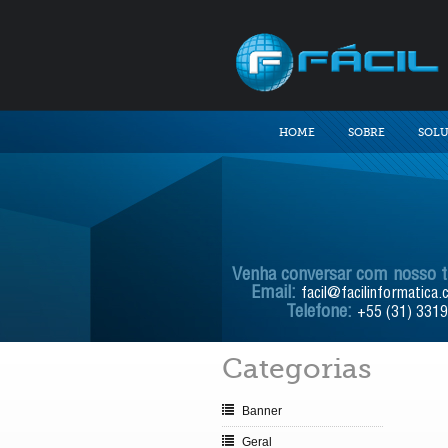
HOME
SOBRE
SOL
Venha conversar com nosso 
Email:
facil@facilinformatica.
Telefone:
+55 (31) 331
Categorias
Banner
Geral