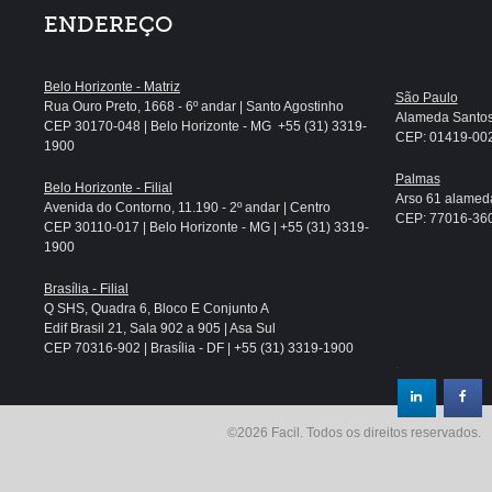
ENDEREÇO
Belo Horizonte - Matriz
São Paulo
Rua Ouro Preto, 1668 - 6º andar | Santo Agostinho
Alameda Santos, 
CEP 30170-048 | Belo Horizonte - MG +55 (31) 3319-
CEP: 01419-002 
1900
Palmas
Belo Horizonte - Filial
Arso 61 alameda
Avenida do Contorno, 11.190 - 2º andar | Centro
CEP: 77016-360 
CEP 30110-017 | Belo Horizonte - MG | +55 (31) 3319-
1900
Brasília - Filial
Q SHS, Quadra 6, Bloco E Conjunto A
Edif Brasil 21, Sala 902 a 905 | Asa Sul
CEP 70316-902 | Brasília - DF | +55 (31) 3319-1900
.
©2026 Facil. Todos os direitos reservados.