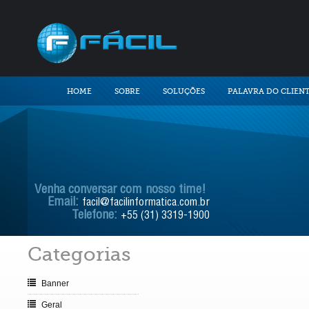
HOME
SOBRE
SOLUÇÕES
PALAVRA DO CLIEN
Venha conversar com nosso time!
Email:
facil@facilinformatica.com.br
Telefone:
+55 (31) 3319-1900
Categorias
Banner
Geral