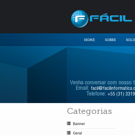
HOME
SOBRE
SOL
Venha conversar com nosso 
Email:
facil@facilinformatica.
Telefone:
+55 (31) 331
Categorias
Banner
Geral