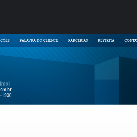
UÇÕES
PALAVRA DO CLIENTE
PARCERIAS
RESTRITA
CONTA
time!
com.br
9-1900