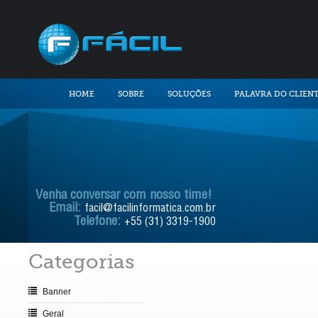
HOME
SOBRE
SOLUÇÕES
PALAVRA DO CLIEN
Venha conversar com nosso time!
Email:
facil@facilinformatica.com.br
Telefone:
+55 (31) 3319-1900
Categorias
Banner
Geral