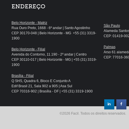
ENDEREÇO
Belo Horizonte - Matriz
São Paulo
Rua Ouro Preto, 1668 - 6º andar | Santo Agostinho
Alameda Santos, 
CEP 30170-048 | Belo Horizonte - MG +55 (31) 3319-
CEP: 01419-002 
1900
Palmas
Belo Horizonte - Filial
Arso 61 alameda
Avenida do Contorno, 11.190 - 2º andar | Centro
CEP: 77016-360 
CEP 30110-017 | Belo Horizonte - MG | +55 (31) 3319-
1900
Brasília - Filial
Q SHS, Quadra 6, Bloco E Conjunto A
Edif Brasil 21, Sala 902 a 905 | Asa Sul
CEP 70316-902 | Brasília - DF | +55 (31) 3319-1900
.
©2026 Facil. Todos os direitos reservados.