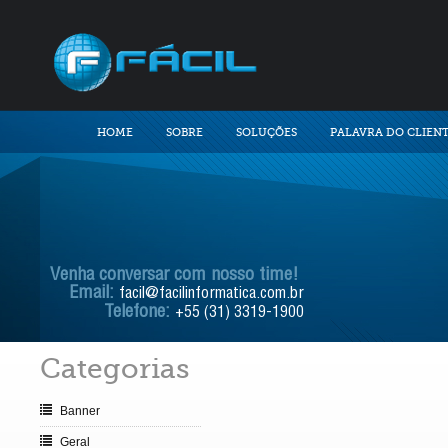
HOME
SOBRE
SOLUÇÕES
PALAVRA DO CLIEN
Venha conversar com nosso time!
Email:
facil@facilinformatica.com.br
Telefone:
+55 (31) 3319-1900
Categorias
Banner
Geral