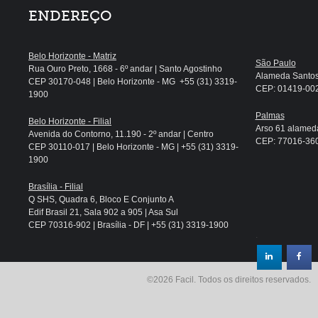
ENDEREÇO
Belo Horizonte - Matriz
São Paulo
Rua Ouro Preto, 1668 - 6º andar | Santo Agostinho
Alameda Santos, 
CEP 30170-048 | Belo Horizonte - MG +55 (31) 3319-
CEP: 01419-002 
1900
Palmas
Belo Horizonte - Filial
Arso 61 alameda
Avenida do Contorno, 11.190 - 2º andar | Centro
CEP: 77016-360 
CEP 30110-017 | Belo Horizonte - MG | +55 (31) 3319-
1900
Brasília - Filial
Q SHS, Quadra 6, Bloco E Conjunto A
Edif Brasil 21, Sala 902 a 905 | Asa Sul
CEP 70316-902 | Brasília - DF | +55 (31) 3319-1900
.
©2026 Facil. Todos os direitos reservados.