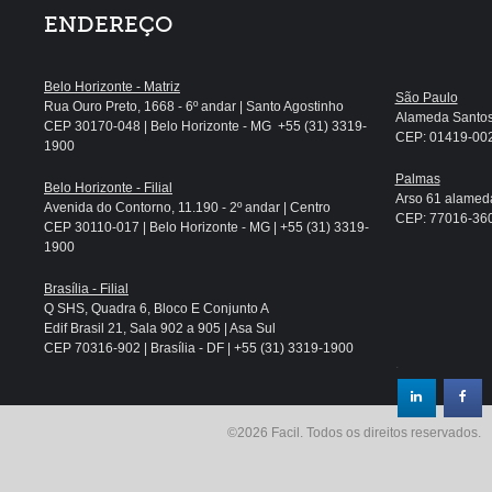
ENDEREÇO
Belo Horizonte - Matriz
São Paulo
Rua Ouro Preto, 1668 - 6º andar | Santo Agostinho
Alameda Santos, 
CEP 30170-048 | Belo Horizonte - MG +55 (31) 3319-
CEP: 01419-002 
1900
Palmas
Belo Horizonte - Filial
Arso 61 alameda
Avenida do Contorno, 11.190 - 2º andar | Centro
CEP: 77016-360 
CEP 30110-017 | Belo Horizonte - MG | +55 (31) 3319-
1900
Brasília - Filial
Q SHS, Quadra 6, Bloco E Conjunto A
Edif Brasil 21, Sala 902 a 905 | Asa Sul
CEP 70316-902 | Brasília - DF | +55 (31) 3319-1900
.
©2026 Facil. Todos os direitos reservados.