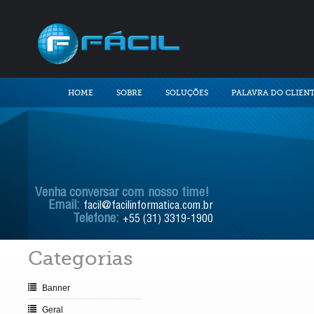
HOME
SOBRE
SOLUÇÕES
PALAVRA DO CLIEN
Venha conversar com nosso time!
Email:
facil@facilinformatica.com.br
Telefone:
+55 (31) 3319-1900
Categorias
Banner
Geral