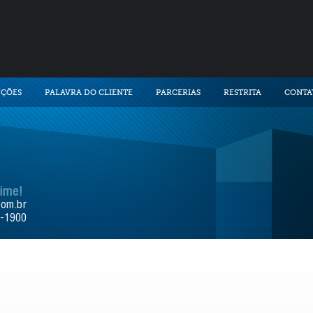
UÇÕES
PALAVRA DO CLIENTE
PARCERIAS
RESTRITA
CONTA
time!
com.br
9-1900