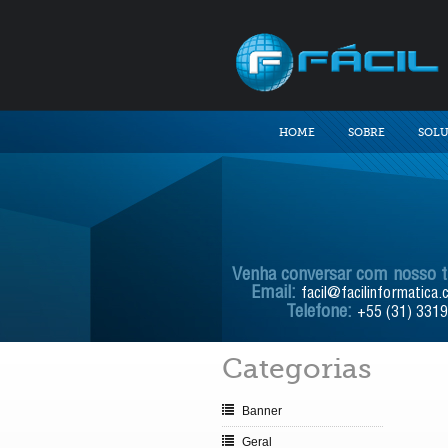
HOME
SOBRE
SOL
Venha conversar com nosso 
Email:
facil@facilinformatica.
Telefone:
+55 (31) 331
Categorias
Banner
Geral