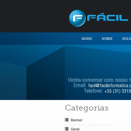
HOME
SOBRE
SOL
Venha conversar com nosso 
Email:
facil@facilinformatica.
Telefone:
+55 (31) 331
Categorias
Banner
Geral