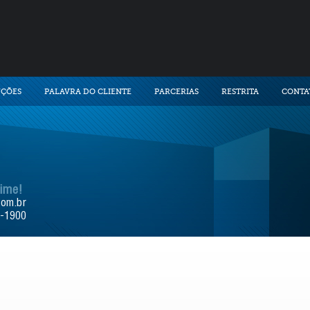
UÇÕES
PALAVRA DO CLIENTE
PARCERIAS
RESTRITA
CONTA
time!
com.br
9-1900