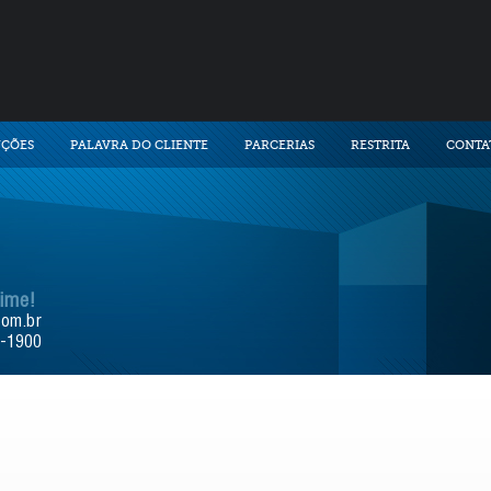
UÇÕES
PALAVRA DO CLIENTE
PARCERIAS
RESTRITA
CONTA
time!
com.br
9-1900