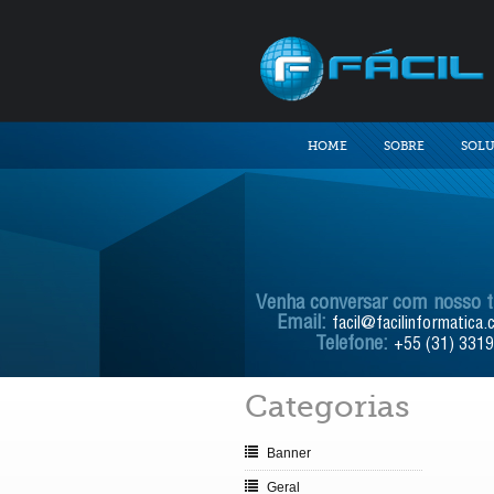
HOME
SOBRE
SOL
Venha conversar com nosso 
Email:
facil@facilinformatica.
Telefone:
+55 (31) 331
Categorias
Banner
Geral