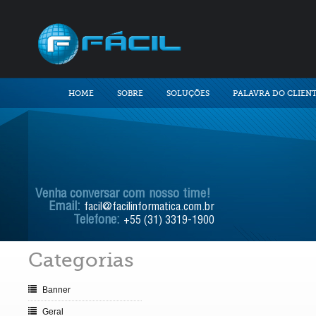
HOME
SOBRE
SOLUÇÕES
PALAVRA DO CLIEN
Venha conversar com nosso time!
Email:
facil@facilinformatica.com.br
Telefone:
+55 (31) 3319-1900
Categorias
Banner
Geral