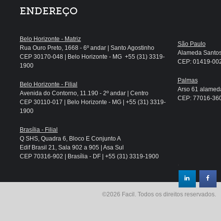
ENDEREÇO
Belo Horizonte - Matriz
São Paulo
Rua Ouro Preto, 1668 - 6º andar | Santo Agostinho
Alameda Santos, 
CEP 30170-048 | Belo Horizonte - MG +55 (31) 3319-
CEP: 01419-002 
1900
Palmas
Belo Horizonte - Filial
Arso 61 alameda
Avenida do Contorno, 11.190 - 2º andar | Centro
CEP: 77016-360 
CEP 30110-017 | Belo Horizonte - MG | +55 (31) 3319-
1900
Brasília - Filial
Q SHS, Quadra 6, Bloco E Conjunto A
Edif Brasil 21, Sala 902 a 905 | Asa Sul
CEP 70316-902 | Brasília - DF | +55 (31) 3319-1900
.
©2026 Facil. Todos os direitos reservados.